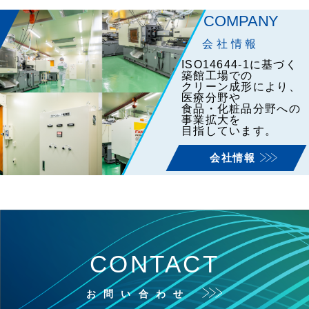
COMPANY
会社情報
ISO14644-1に基づく
築館工場での
クリーン成形により、
医療分野や
食品・化粧品分野への
事業拡大を
目指しています。
会社情報
CONTACT
お問い合わせ